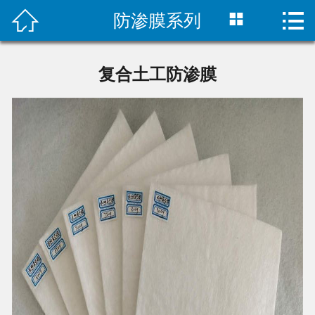



防渗膜系列
首页

公司简介
复合土工防渗膜
新闻中心
产品展示
工程案例
联系我们