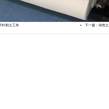
纤针刺土工布
下一篇：
绿色土