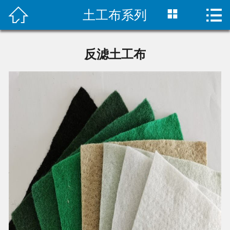



土工布系列
首页

公司简介
反滤土工布
新闻中心
产品展示
工程案例
联系我们