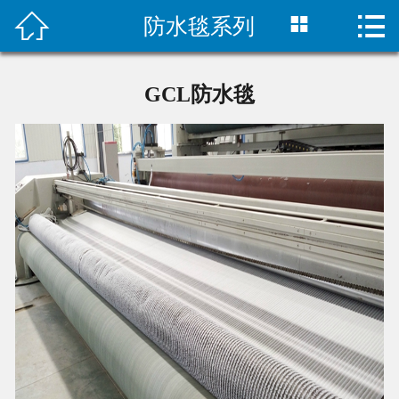



防水毯系列
首页

公司简介
GCL防水毯
新闻中心
产品展示
工程案例
联系我们