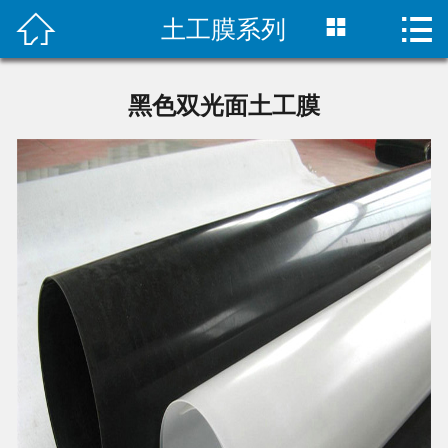



土工膜系列
首页

公司简介
黑色双光面土工膜
新闻中心
产品展示
工程案例
联系我们