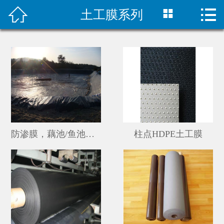



土工膜系列
首页

公司简介
新闻中心
产品展示
工程案例
防渗膜，藕池/鱼池专用膜
柱点HDPE土工膜
联系我们