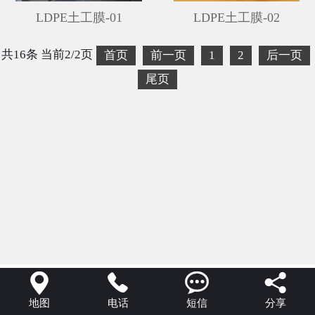
LDPE土工膜-01
LDPE土工膜-02
共16条 当前2/2页
首页
前一页
1
2
后一页
尾页




地图
电话
短信
分享